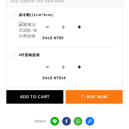
Buy Together and Save More
保冷劑(12cm*6cm)
SALE NT$5
4吋蛋糕提袋
SALE NT$10
ADD TO CART
BUY NOW
Share