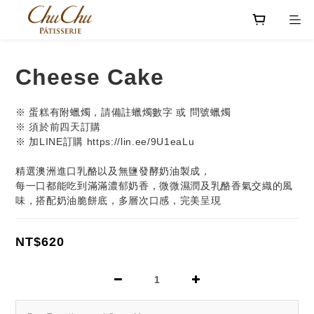
Cheese Cake
※ 蛋糕有附蠟燭，請備註蠟燭數字 或 問號蠟燭
※ 須於前四天訂購
※ 加LINE訂購 https://lin.ee/9U1eaLu
精選澳洲進口乳酪以及無鹽發酵奶油製成，
每一口都能吃到滿滿濃郁奶香，微微濕潤及乳酪香氣交織的風
味，搭配奶油脆餅底，多層次口感，完美呈現
NT$620