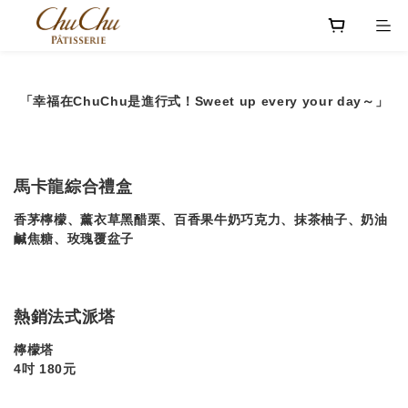
「幸福在ChuChu是進行式！Sweet up every your day～」
馬卡龍綜合禮盒
香茅檸檬、薰衣草黑醋栗、百香果牛奶巧克力、抹茶柚子、奶油
鹹焦糖、玫瑰覆盆子
熱銷法式派塔
檸檬塔
4吋 180元