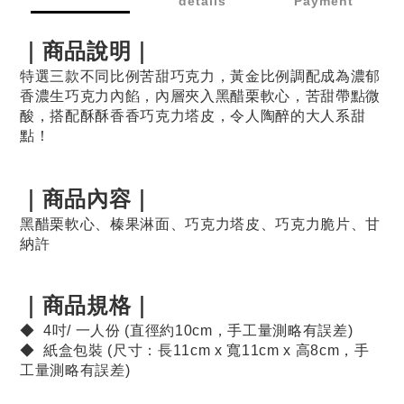
details
Payment
｜商品說明｜
特選三款不同比例苦甜巧克力，
黃金比例調配成為濃郁
香濃生巧克力內餡，內層夾入黑醋栗軟心，苦甜帶點微
酸，
搭配酥酥香香巧克力塔皮，
令人陶醉的大人系甜
點！
｜商品內容｜
黑醋栗軟心、榛果淋面、巧克力塔皮、巧克力脆片、甘
納許
｜商品規格｜
◆ 4吋/ 一人份 (直徑約10cm，手工量測略有誤差)
◆ 紙盒包裝 (尺寸：長11cm x 寬11cm x 高8cm，手
工量測略有誤差)