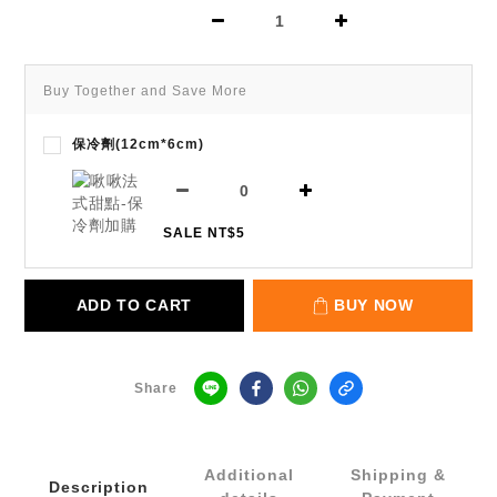
Buy Together and Save More
保冷劑(12cm*6cm)
SALE NT$5
ADD TO CART
BUY NOW
Share
Additional
Shipping &
Description