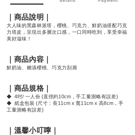
details
Payment
｜商品說明｜
大人味的黑森林派塔，櫻桃、巧克力、鮮奶油搭配巧克
力塔皮，呈現出多層次口感，一口同時吃到，享受幸福
美好滋味！
｜商品內容｜
鮮奶油、糖漬櫻桃、巧克力刮屑
｜商品規格｜
◆ 4吋/ 一人份 (直徑約10cm，手工量測略有誤差)
◆ 紙盒包裝 (尺寸：長11cm x 寬11cm x 高8cm，手
工量測略有誤差)
｜溫馨小叮嚀｜