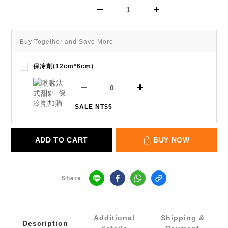
Buy Together and Save More
保冷劑(12cm*6cm)
SALE NT$5
ADD TO CART
BUY NOW
Share
Additional
Shipping &
Description