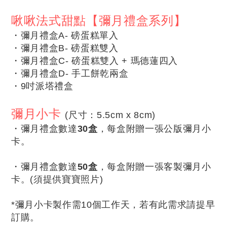
啾啾法式甜點【彌月禮盒系列】
・彌月禮盒A- 磅蛋糕單入
・
彌月禮盒B- 磅蛋糕雙入
・
彌月禮盒C- 磅蛋糕雙入 + 瑪德蓮四入
・
彌月禮盒D- 手工餅乾兩盒
・
9吋派塔禮盒
彌月小卡
(尺寸：5.5cm x 8cm)
・
彌月禮盒數達
30盒
，每盒附贈一張公版彌月小
卡。
・
彌月禮盒數達
50盒
，
每盒附贈一張客製彌月小
卡。(須提供寶寶照片)
*彌月小卡製作需10個工作天，若有此需求請提早
訂購。