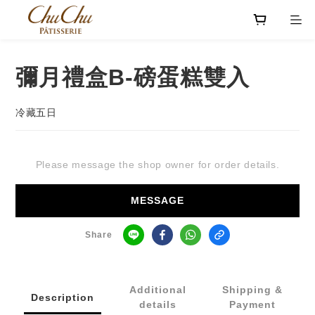
彌月禮盒B-磅蛋糕雙入
冷藏五日
Please message the shop owner for order details.
MESSAGE
Share
Additional
Shipping &
Description
details
Payment