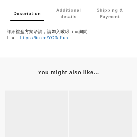
Additional
Shipping &
Description
details
Payment
詳細禮盒方案洽詢，請加入啾啾Line詢問
Line：
https://lin.ee/YO3aFuh
You might also like...