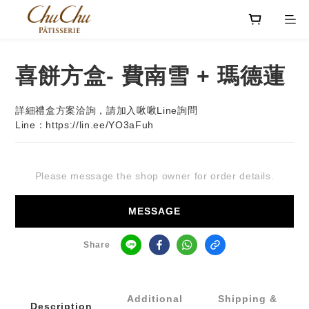
喜餅方盒- 費南雪 + 瑪德蓮
詳細禮盒方案洽詢，請加入啾啾Line詢問
Line：https://lin.ee/YO3aFuh
Please message the shop owner for order details.
MESSAGE
Share
Additional
Shipping &
Description