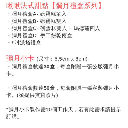
啾啾法式甜點【彌月禮盒系列】
・彌月禮盒A- 磅蛋糕單入
・
彌月禮盒B- 磅蛋糕雙入
・
彌月禮盒C- 磅蛋糕雙入 + 瑪德蓮四入
・
彌月禮盒D- 手工餅乾兩盒
・
9吋派塔禮盒
彌月小卡
(尺寸：5.5cm x 8cm)
・
彌月禮盒數達
30盒
，每盒附贈一張公版彌月小
卡。
・
彌月禮盒數達
50盒
，
每盒附贈一張客製彌月小
卡。(須提供寶寶照片)
*彌月小卡製作需10個工作天，若有此需求請提早
訂購。