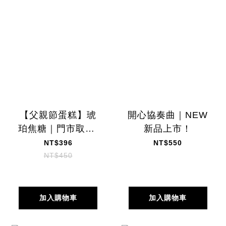
【父親節蛋糕】琥
開心協奏曲｜NEW
珀焦糖｜門市取貨:
新品上市！
8/1~8/9
NT$396
NT$550
NT$450
加入購物車
加入購物車