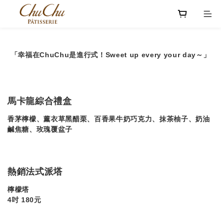
「幸福在ChuChu是進行式！Sweet up every your day～」
馬卡龍綜合禮盒
香茅檸檬、薰衣草黑醋栗、百香果牛奶巧克力、抹茶柚子、奶油
鹹焦糖、玫瑰覆盆子
熱銷法式派塔
檸檬塔
4吋 180元