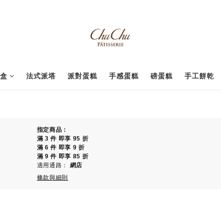
禮盒
法式派塔
派對蛋糕
手感蛋糕
磅蛋糕
手工餅乾
指定商品：
滿 3 件 即享 95 折
滿 6 件 即享 9 折
滿 9 件 即享 85 折
適用通路：
網店
條款與細則