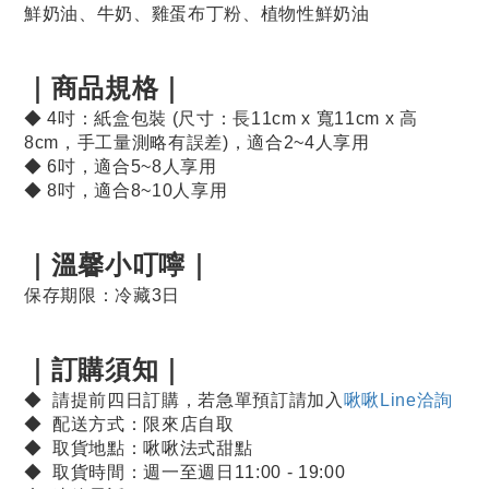
鮮奶油、牛奶、雞蛋布丁粉、植物性鮮奶油
｜商品規格｜
◆ 4吋：
紙盒包裝 (尺寸：長11cm x 寬11cm x 高
8cm，手工量測略有誤差)
，
適合2
~4人享用
◆ 6吋
，
適合5
~8人享用
◆ 8吋
，
適合8
~10人享用
｜溫馨小叮嚀｜
保存期限：冷藏3日
｜訂購須知｜
◆ 請提前四日訂購，若急單預訂請加入
啾啾Line洽詢
◆ 配送方式：限來店自取
◆ 取貨地點：啾啾法式甜點
◆ 取貨時間：週一至週日11:00 - 19:00