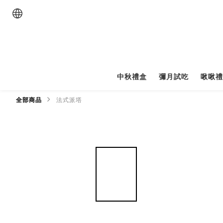
中秋禮盒
彌月試吃
啾啾
全部商品
法式派塔