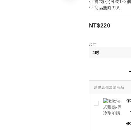
※ 提袋(小)可裝1~2
※ 商品無附刀叉
NT$220
尺寸
以優惠價加購商品
保
優