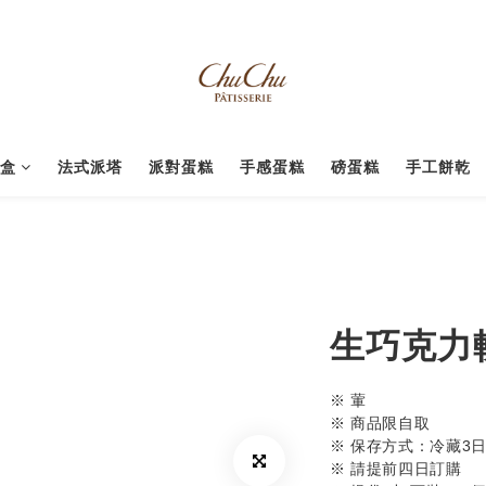
禮盒
法式派塔
派對蛋糕
手感蛋糕
磅蛋糕
手工餅乾
生巧克力
※ 葷
※ 商品限自取
※ 保存方式：冷藏3
※ 請提前四日訂購