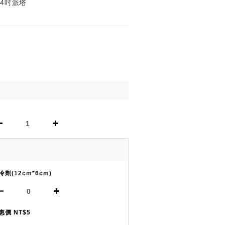
個4吋派塔
冷劑(12cm*6cm)
惠價 NT$5