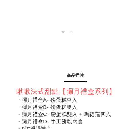
商品描述
啾啾法式甜點【彌月禮盒系列】
・彌月禮盒A- 磅蛋糕單入
・
彌月禮盒B- 磅蛋糕雙入
・
彌月禮盒C- 磅蛋糕雙入 + 瑪德蓮四入
・
彌月禮盒D- 手工餅乾兩盒
・
9吋派塔禮盒