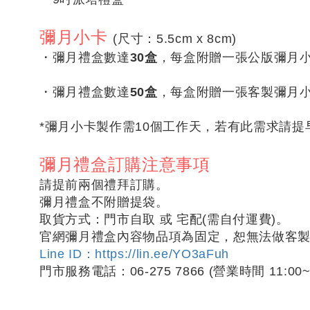
彌月小卡
(尺寸：5.5cm x 8cm)
・
彌月禮盒數達
30盒
，每盒附贈一張公版彌月
・
彌月禮盒數達
50盒
，
每盒附贈一張客製彌月小
*彌月小卡製作需10個工作天，若有此需求請提
彌月禮盒訂購注意事項
請提前兩個禮拜訂購。
彌月禮盒不附贈提袋。
取貨方式：門市自取 或 宅配(需自付運費)
。
官網彌月禮盒內容物品項為固定，恕無法做客製搭
Line ID：https://lin.ee/YO3aFuh
門市服務電話：06-275 7866
(營業時間
11:00~