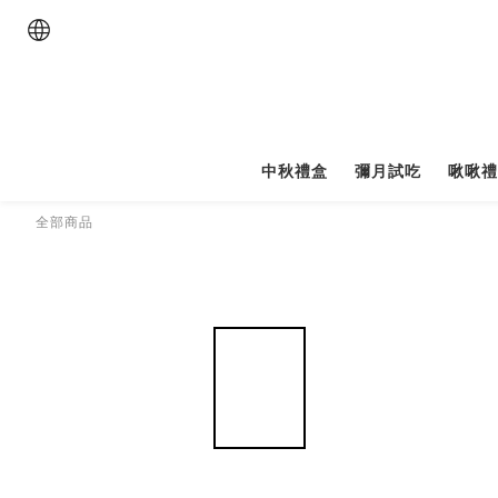
中秋禮盒
彌月試吃
啾啾
全部商品