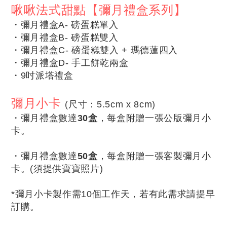
啾啾法式甜點【彌月禮盒系列】
・彌月禮盒A- 磅蛋糕單入
・
彌月禮盒B- 磅蛋糕雙入
・
彌月禮盒C- 磅蛋糕雙入 + 瑪德蓮四入
・
彌月禮盒D- 手工餅乾兩盒
・
9吋派塔禮盒
彌月小卡
(尺寸：5.5cm x 8cm)
・
彌月禮盒數達
30盒
，每盒附贈一張公版彌月小
卡。
・
彌月禮盒數達
50盒
，
每盒附贈一張客製彌月小
卡。(須提供寶寶照片)
*彌月小卡製作需10個工作天，若有此需求請提早
訂購。