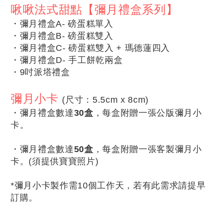
啾啾法式甜點【彌月禮盒系列】
・彌月禮盒A- 磅蛋糕單入
・
彌月禮盒B- 磅蛋糕雙入
・
彌月禮盒C- 磅蛋糕雙入 + 瑪德蓮四入
・
彌月禮盒D- 手工餅乾兩盒
・
9吋派塔禮盒
彌月小卡
(尺寸：5.5cm x 8cm)
・
彌月禮盒數達
30盒
，每盒附贈一張公版彌月小
卡。
・
彌月禮盒數達
50盒
，
每盒附贈一張客製彌月小
卡。(須提供寶寶照片)
*彌月小卡製作需10個工作天，若有此需求請提早
訂購。