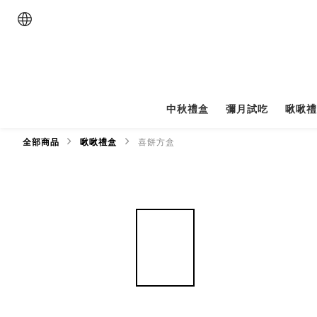
中秋禮盒
彌月試吃
啾啾
全部商品
啾啾禮盒
喜餅方盒